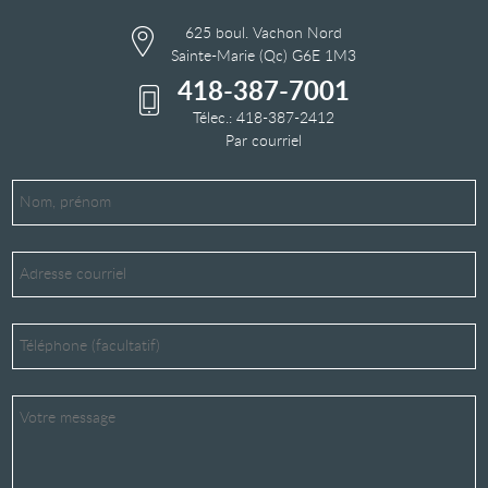
625 boul. Vachon Nord
Sainte-Marie (Qc) G6E 1M3
418-387-7001
Télec.: 418-387-2412
Par courriel