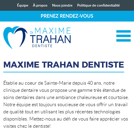
Équipe
À propos
Nous joindre
Politique de confidentialité
Dentisterie générale
×
PRENEZ RENDEZ-VOUS
Dentisterie restauratrice
Endodontie
Implantologie
Dents de sagesse
Traitements des gencives
MAXIME TRAHAN DENTISTE
Établie au coeur de Sainte-Marie depuis 40 ans, notre
clinique dentaire vous propose une gamme très étendue de
soins dentaires dans une ambiance chaleureuse et courtoise.
Notre équipe est toujours soucieuse de vous offrir un travail
de qualité tout en utilisant les plus récentes technologies
disponibles. Mettez-nous au défi de vous faire apprécier vos
visites chez le dentiste!